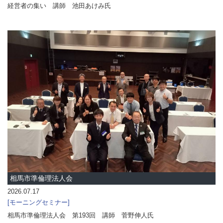
経営者の集い 講師 池田あけみ氏
相馬市準倫理法人会
2026.07.17
モーニングセミナー
相馬市準倫理法人会 第193回 講師 菅野伸人氏